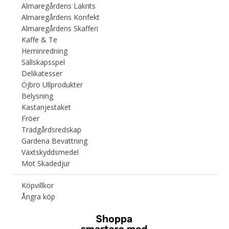
Almaregårdens Lakrits
Almaregårdens Konfekt
Almaregårdens Skafferi
Kaffe & Te
Heminredning
Sällskapsspel
Delikatesser
Öjbro Ullprodukter
Belysning
Kastanjestaket
Fröer
Trädgårdsredskap
Gardena Bevattning
Växtskyddsmedel
Mot Skadedjur
Köpvillkor
Ångra köp