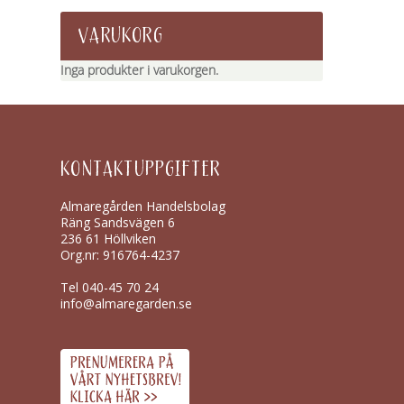
VARUKORG
Inga produkter i varukorgen.
KONTAKTUPPGIFTER
Almaregården Handelsbolag
Räng Sandsvägen 6
236 61 Höllviken
Org.nr: 916764-4237
Tel
040-45 70 24
info@almaregarden.se