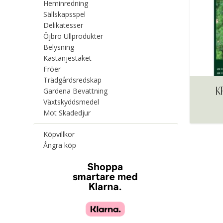
Heminredning
Sällskapsspel
Delikatesser
Öjbro Ullprodukter
Belysning
Kastanjestaket
Fröer
Trädgårdsredskap
K
Gardena Bevattning
Växtskyddsmedel
Mot Skadedjur
Köpvillkor
Ångra köp