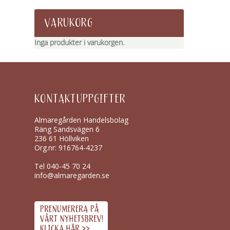
VARUKORG
Inga produkter i varukorgen.
KONTAKTUPPGIFTER
Almaregården Handelsbolag
Räng Sandsvägen 6
236 61 Höllviken
Org.nr: 916764-4237
Tel
040-45 70 24
info@almaregarden.se