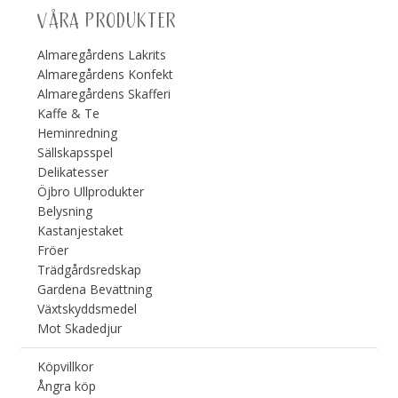
VÅRA PRODUKTER
Almaregårdens Lakrits
Almaregårdens Konfekt
Almaregårdens Skafferi
Kaffe & Te
Heminredning
Sällskapsspel
Delikatesser
Öjbro Ullprodukter
Belysning
Kastanjestaket
Fröer
Trädgårdsredskap
Gardena Bevattning
Växtskyddsmedel
Mot Skadedjur
Köpvillkor
Ångra köp