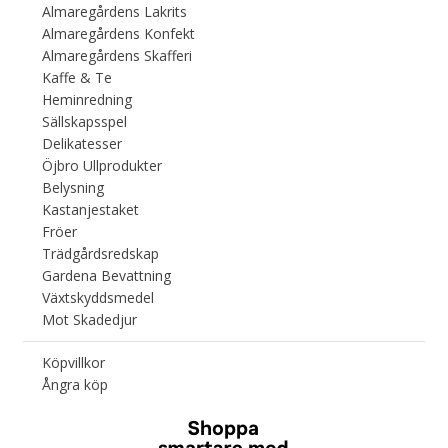
Almaregårdens Lakrits
Almaregårdens Konfekt
Almaregårdens Skafferi
Kaffe & Te
Heminredning
Sällskapsspel
Delikatesser
Öjbro Ullprodukter
Belysning
Kastanjestaket
Fröer
Trädgårdsredskap
Gardena Bevattning
Växtskyddsmedel
Mot Skadedjur
Köpvillkor
Ångra köp