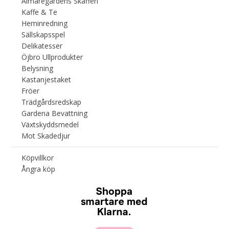
Almaregårdens Skafferi
Kaffe & Te
Heminredning
Sällskapsspel
Delikatesser
Öjbro Ullprodukter
Belysning
Kastanjestaket
Fröer
Trädgårdsredskap
Gardena Bevattning
Växtskyddsmedel
Mot Skadedjur
Köpvillkor
Ångra köp