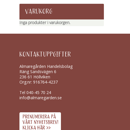
VARUKORG
Inga produkter i varukorgen.
KONTAKTUPPGIFTER
Almaregården Handelsbolag
Räng Sandsvägen 6
236 61 Höllviken
Org.nr: 916764-4237
Tel
040-45 70 24
info@almaregarden.se