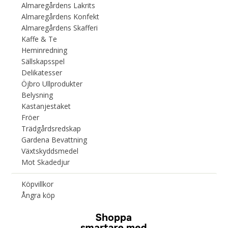
Almaregårdens Lakrits
Almaregårdens Konfekt
Almaregårdens Skafferi
Kaffe & Te
Heminredning
Sällskapsspel
Delikatesser
Öjbro Ullprodukter
Belysning
Kastanjestaket
Fröer
Trädgårdsredskap
Gardena Bevattning
Växtskyddsmedel
Mot Skadedjur
Köpvillkor
Ångra köp