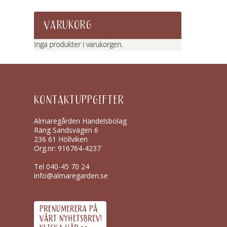
VARUKORG
Inga produkter i varukorgen.
KONTAKTUPPGIFTER
Almaregården Handelsbolag
Räng Sandsvägen 6
236 61 Höllviken
Org.nr: 916764-4237
Tel
040-45 70 24
info@almaregarden.se