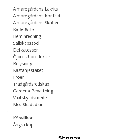
Almaregårdens Lakrits
Almaregårdens Konfekt
Almaregårdens Skafferi
Kaffe & Te
Heminredning
Sällskapsspel
Delikatesser
Öjbro Ullprodukter
Belysning
Kastanjestaket
Fröer
Trädgårdsredskap
Gardena Bevattning
Växtskyddsmedel
Mot Skadedjur
Köpvillkor
Ångra köp