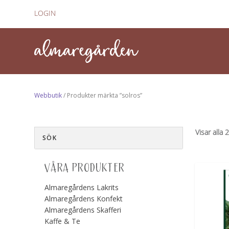
LOGIN
Webbutik
/ Produkter märkta ”solros”
Visar alla 
VÅRA PRODUKTER
Almaregårdens Lakrits
Almaregårdens Konfekt
Almaregårdens Skafferi
Kaffe & Te