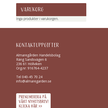
VARUKORG
Inga produkter i varukorgen.
KONTAKTUPPGIFTER
Almaregården Handelsbolag
Räng Sandsvägen 6
236 61 Höllviken
Org.nr: 916764-4237
Tel
040-45 70 24
info@almaregarden.se