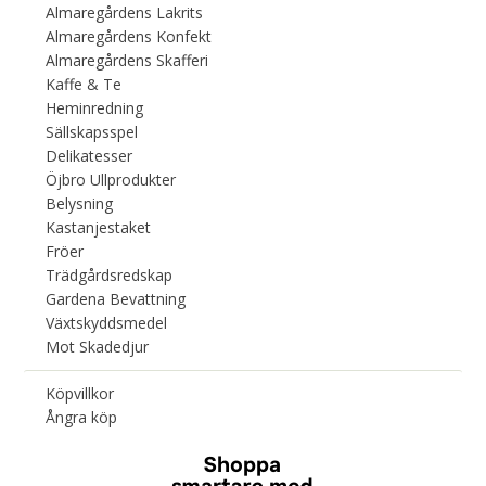
Almaregårdens Lakrits
Almaregårdens Konfekt
Almaregårdens Skafferi
Kaffe & Te
Heminredning
Sällskapsspel
Delikatesser
Öjbro Ullprodukter
Belysning
Kastanjestaket
Fröer
Trädgårdsredskap
Gardena Bevattning
Växtskyddsmedel
Mot Skadedjur
Köpvillkor
Ångra köp