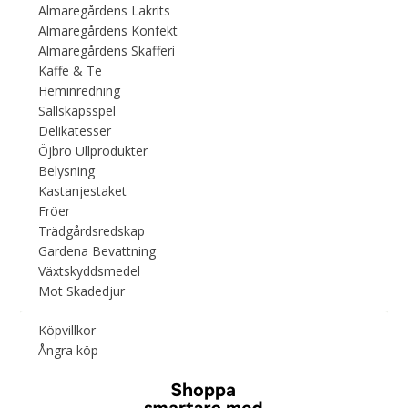
Almaregårdens Lakrits
Almaregårdens Konfekt
Almaregårdens Skafferi
Kaffe & Te
Heminredning
Sällskapsspel
Delikatesser
Öjbro Ullprodukter
Belysning
Kastanjestaket
Fröer
Trädgårdsredskap
Gardena Bevattning
Växtskyddsmedel
Mot Skadedjur
Köpvillkor
Ångra köp