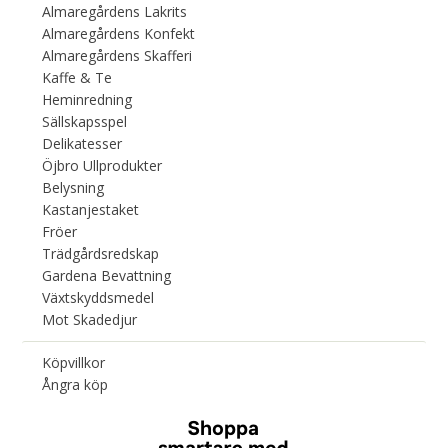
Almaregårdens Lakrits
Almaregårdens Konfekt
Almaregårdens Skafferi
Kaffe & Te
Heminredning
Sällskapsspel
Delikatesser
Öjbro Ullprodukter
Belysning
Kastanjestaket
Fröer
Trädgårdsredskap
Gardena Bevattning
Växtskyddsmedel
Mot Skadedjur
Köpvillkor
Ångra köp