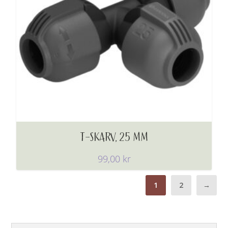
T-SKARV, 25 MM
99,00
kr
1
2
→