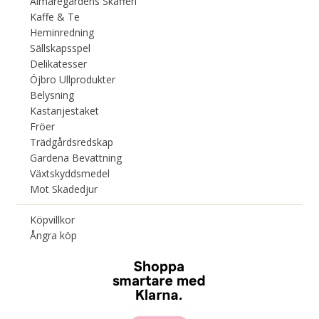
Almaregårdens Skafferi
Kaffe & Te
Heminredning
Sällskapsspel
Delikatesser
Öjbro Ullprodukter
Belysning
Kastanjestaket
Fröer
Trädgårdsredskap
Gardena Bevattning
Växtskyddsmedel
Mot Skadedjur
Köpvillkor
Ångra köp