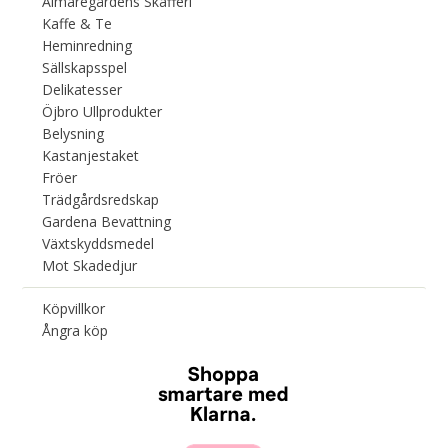
Almaregårdens Skafferi
Kaffe & Te
Heminredning
Sällskapsspel
Delikatesser
Öjbro Ullprodukter
Belysning
Kastanjestaket
Fröer
Trädgårdsredskap
Gardena Bevattning
Växtskyddsmedel
Mot Skadedjur
Köpvillkor
Ångra köp