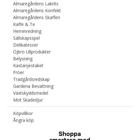
Almaregårdens Lakrits
Almaregårdens Konfekt
Almaregårdens Skafferi
Kaffe & Te
Heminredning
Sällskapsspel
Delikatesser
Öjbro Ullprodukter
Belysning
Kastanjestaket
Fröer
Trädgårdsredskap
Gardena Bevattning
Växtskyddsmedel
Mot Skadedjur
Köpvillkor
Ångra köp