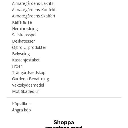
Almaregårdens Lakrits
Almaregårdens Konfekt
Almaregårdens Skafferi
Kaffe & Te
Heminredning
Sällskapsspel
Delikatesser
Öjbro Ullprodukter
Belysning
Kastanjestaket
Fröer
Trädgårdsredskap
Gardena Bevattning
Växtskyddsmedel
Mot Skadedjur
Köpvillkor
Ångra köp