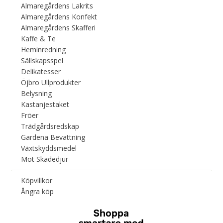
Almaregårdens Lakrits
Almaregårdens Konfekt
Almaregårdens Skafferi
Kaffe & Te
Heminredning
Sällskapsspel
Delikatesser
Öjbro Ullprodukter
Belysning
Kastanjestaket
Fröer
Trädgårdsredskap
Gardena Bevattning
Växtskyddsmedel
Mot Skadedjur
Köpvillkor
Ångra köp