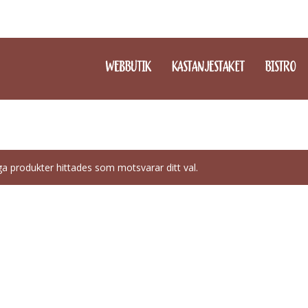
WEBBUTIK
KASTANJESTAKET
BISTRO
ga produkter hittades som motsvarar ditt val.