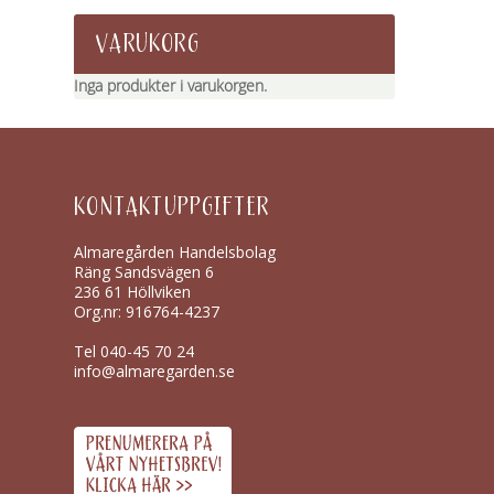
VARUKORG
Inga produkter i varukorgen.
KONTAKTUPPGIFTER
Almaregården Handelsbolag
Räng Sandsvägen 6
236 61 Höllviken
Org.nr: 916764-4237
Tel
040-45 70 24
info@almaregarden.se