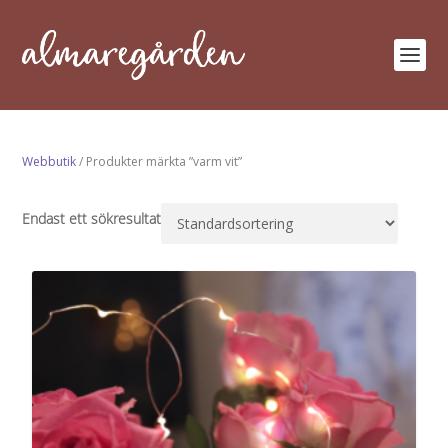
Webbutik
/ Produkter märkta ”varm vit”
Endast ett sökresultat