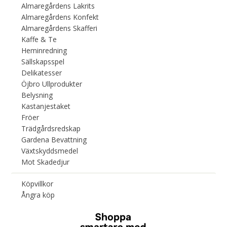
Almaregårdens Lakrits
Almaregårdens Konfekt
Almaregårdens Skafferi
Kaffe & Te
Heminredning
Sällskapsspel
Delikatesser
Öjbro Ullprodukter
Belysning
Kastanjestaket
Fröer
Trädgårdsredskap
Gardena Bevattning
Växtskyddsmedel
Mot Skadedjur
Köpvillkor
Ångra köp