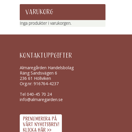
VARUKORG
Inga produkter i varukorgen.
KONTAKTUPPGIFTER
Almaregården Handelsbolag
Räng Sandsvägen 6
236 61 Höllviken
Org.nr: 916764-4237
Tel
040-45 70 24
info@almaregarden.se