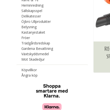
Heminredning
Sällskapsspel
Delikatesser
Öjbro Ullprodukter
Belysning
Kastanjestaket
Fröer
Trädgårdsredskap
RE
Gardena Bevattning
Växtskyddsmedel
S
Mot Skadedjur
Köpvillkor
Ångra köp