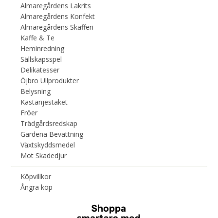
Almaregårdens Lakrits
Almaregårdens Konfekt
Almaregårdens Skafferi
Kaffe & Te
Heminredning
Sällskapsspel
Delikatesser
Öjbro Ullprodukter
Belysning
Kastanjestaket
Fröer
Trädgårdsredskap
Gardena Bevattning
Växtskyddsmedel
Mot Skadedjur
Köpvillkor
Ångra köp