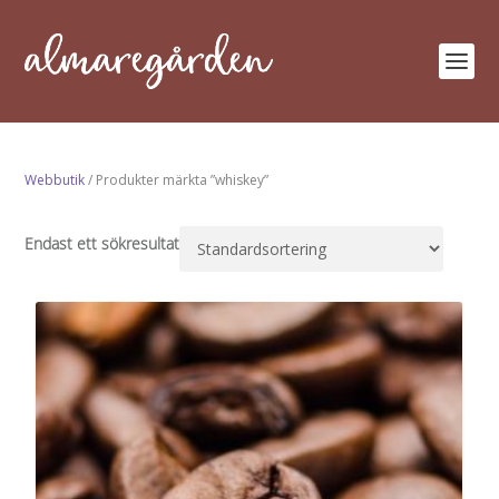
Webbutik
/ Produkter märkta ”whiskey”
Endast ett sökresultat