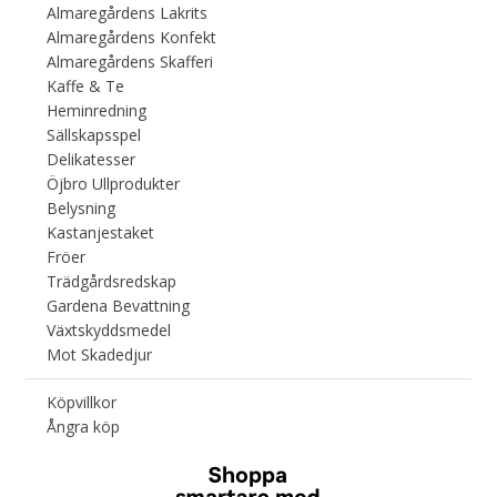
Almaregårdens Lakrits
Almaregårdens Konfekt
Almaregårdens Skafferi
Kaffe & Te
Heminredning
Sällskapsspel
Delikatesser
Öjbro Ullprodukter
Belysning
Kastanjestaket
Fröer
Trädgårdsredskap
Gardena Bevattning
Växtskyddsmedel
Mot Skadedjur
Köpvillkor
Ångra köp