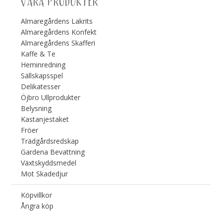
VÅRA PRODUKTER
Almaregårdens Lakrits
Almaregårdens Konfekt
Almaregårdens Skafferi
Kaffe & Te
Heminredning
Sällskapsspel
Delikatesser
Öjbro Ullprodukter
Belysning
Kastanjestaket
Fröer
Trädgårdsredskap
Gardena Bevattning
Växtskyddsmedel
Mot Skadedjur
Köpvillkor
Ångra köp