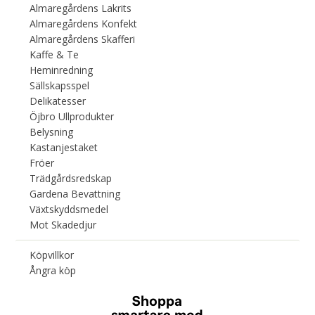
Almaregårdens Lakrits
Almaregårdens Konfekt
Almaregårdens Skafferi
Kaffe & Te
Heminredning
Sällskapsspel
Delikatesser
Öjbro Ullprodukter
Belysning
Kastanjestaket
Fröer
Trädgårdsredskap
Gardena Bevattning
Växtskyddsmedel
Mot Skadedjur
Köpvillkor
Ångra köp