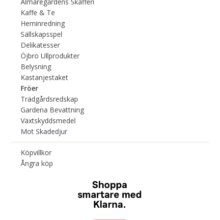
Almaregårdens Skafferi
Kaffe & Te
Heminredning
Sällskapsspel
Delikatesser
Öjbro Ullprodukter
Belysning
Kastanjestaket
Fröer
Trädgårdsredskap
Gardena Bevattning
Växtskyddsmedel
Mot Skadedjur
Köpvillkor
Ångra köp