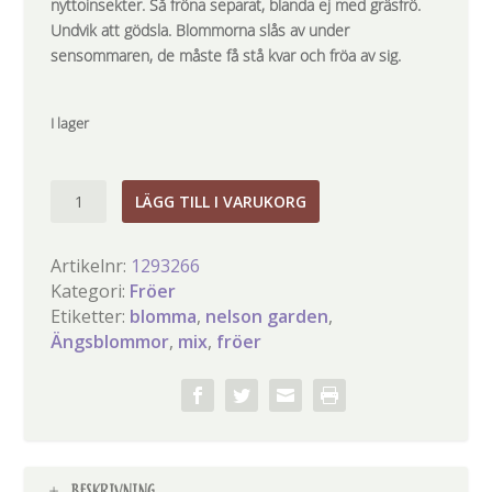
nyttoinsekter. Så fröna separat, blanda ej med gräsfrö.
Undvik att gödsla. Blommorna slås av under
sensommaren, de måste få stå kvar och fröa av sig.
I lager
Ängsblommor
LÄGG TILL I VARUKORG
mix
mängd
Artikelnr:
1293266
Kategori:
Fröer
Etiketter:
blomma
,
nelson garden
,
Ängsblommor
,
mix
,
fröer
BESKRIVNING