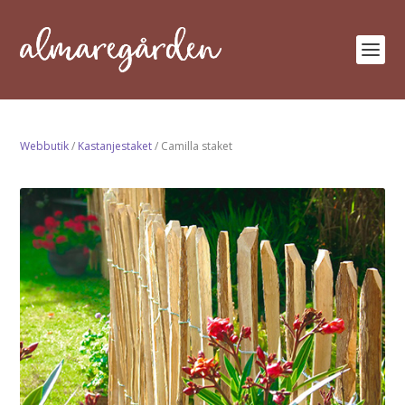
Webbutik
/
Kastanjestaket
/ Camilla staket