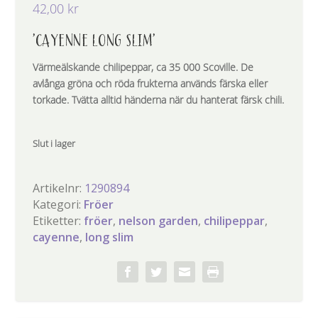
42,00
kr
’CAYENNE LONG SLIM’
Värmeälskande chilipeppar, ca 35 000 Scoville. De
avlånga gröna och röda frukterna används färska eller
torkade. Tvätta alltid händerna när du hanterat färsk chili.
Slut i lager
Artikelnr:
1290894
Kategori:
Fröer
Etiketter:
fröer
,
nelson garden
,
chilipeppar
,
cayenne
,
long slim