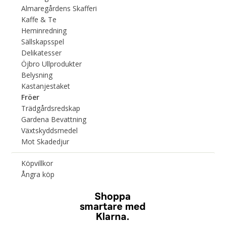
Almaregårdens Skafferi
Kaffe & Te
Heminredning
Sällskapsspel
Delikatesser
Öjbro Ullprodukter
Belysning
Kastanjestaket
Fröer
Trädgårdsredskap
Gardena Bevattning
Växtskyddsmedel
Mot Skadedjur
Köpvillkor
Ångra köp