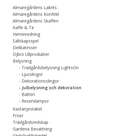
Almaregårdens Lakrits
Almaregårdens Konfekt
Almaregårdens Skafferi
Kaffe & Te
Heminredning
Sällskapsspel
Delikatesser
Öjbro Ullprodukter
Belysning
Trädgårdsbelysning LightsOn
Ljusslingor
Dekorationsslingor
Julbelysning och dekoration
Batteri
Reservlampor
Kastanjestaket
Fröer
Trädgårdsredskap
Gardena Bevattning
Växtskyddsmedel