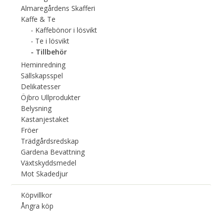
Almaregårdens Skafferi
Kaffe & Te
Kaffebönor i lösvikt
Te i lösvikt
Tillbehör
Heminredning
Sällskapsspel
Delikatesser
Öjbro Ullprodukter
Belysning
Kastanjestaket
Fröer
Trädgårdsredskap
Gardena Bevattning
Växtskyddsmedel
Mot Skadedjur
Köpvillkor
Ångra köp