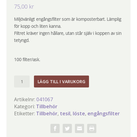
75,00
kr
Miljövänligt engångsfilter som är komposterbart. Lämplig
för kopp och liten kanna.
Filtret kräver ingen hållare, utan står själv i koppen av sin
tetyngd.
100 filter/ask.
Engångsfilter
LÄGG TILL I VARUKORG
nr.2
mängd
Artikelnr:
041067
Kategori:
Tillbehör
Etiketter:
Tillbehör
,
tesil
,
löste
,
engångsfilter