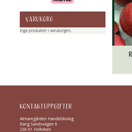
VARUKORG
Inga produkter i varukorgen.
R
KONTAKTUPPGIFTER
Almaregården Handelsbolag
Räng Sandsvägen 6
236 61 Höllviken