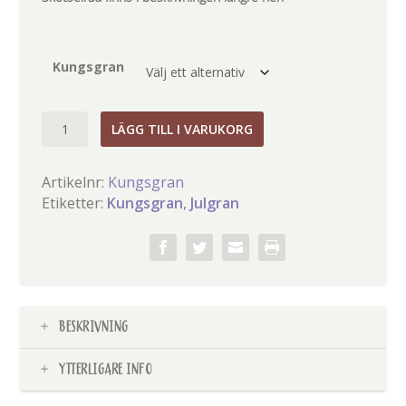
0
,
0
0
Kungsgran
k
r
Julgran
LÄGG TILL I VARUKORG
Kungsgran
mängd
Artikelnr:
Kungsgran
Etiketter:
Kungsgran
,
Julgran
BESKRIVNING
YTTERLIGARE INFO