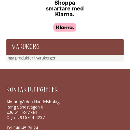
0
K
R
T
I
VARUKORG
L
Inga produkter i varukorgen.
L
9
5
KONTAKTUPPGIFTER
0
,
Almaregården Handelsbolag
Räng Sandsvägen 6
0
236 61 Höllviken
0
Org.nr: 916764-4237
Tel
040-45 70 24