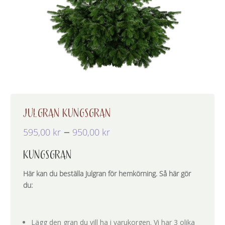
JULGRAN KUNGSGRAN
P
–
595,00
kr
950,00
kr
r
i
KUNGSGRAN
s
i
Här kan du beställa Julgran för hemkörning. Så här gör
n
du:
t
e
r
Lägg den gran du vill ha i varukorgen. Vi har 3 olika