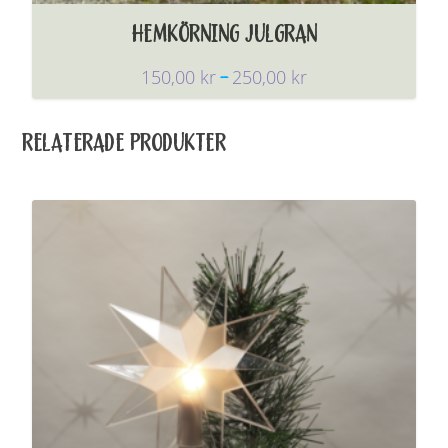
HEMKÖRNING JULGRAN
P
150,00
kr
250,00
kr
–
R
I
RELATERADE PRODUKTER
S
I
N
T
E
R
V
A
L