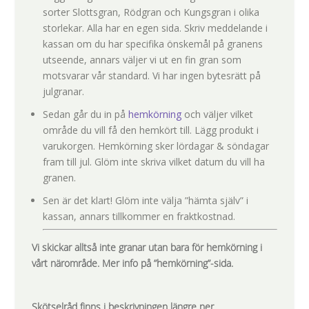
v
sorter Slottsgran, Rödgran och Kungsgran i olika
a
storlekar. Alla har en egen sida. Skriv meddelande i
l
kassan om du har specifika önskemål på granens
l
utseende, annars väljer vi ut en fin gran som
:
motsvarar vår standard. Vi har ingen bytesrätt på
5
julgranar.
9
5
Sedan går du in på
hemkörning
och väljer vilket
,
område du vill få den hemkört till. Lägg produkt i
0
varukorgen. Hemkörning sker lördagar & söndagar
0
fram till jul. Glöm inte skriva vilket datum du vill ha
granen.
k
Sen är det klart! Glöm inte välja ”hämta själv” i
r
kassan, annars tillkommer en fraktkostnad.
t
i
l
Vi skickar alltså inte granar utan bara för hemkörning i
l
vårt närområde. Mer info på ”hemkörning”-sida.
9
5
Skötselråd finns i beskrivningen längre ner.