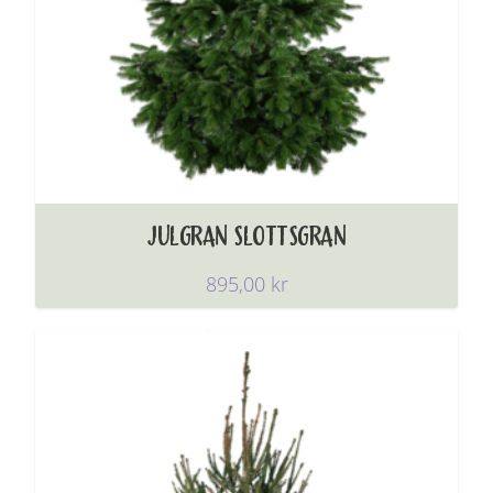
2
5
0
,
0
0
JULGRAN SLOTTSGRAN
K
895,00
kr
R