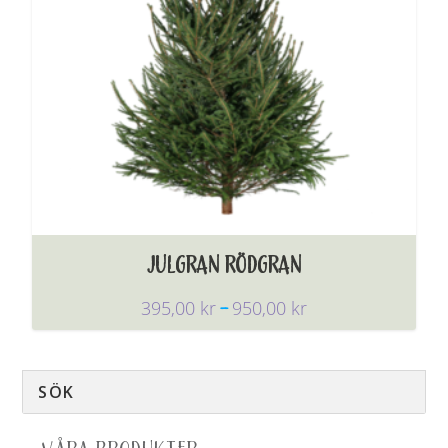
JULGRAN RÖDGRAN
P
395,00
kr
950,00
kr
–
R
I
S
I