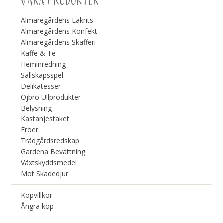
VÅRA PRODUKTER
N
Almaregårdens Lakrits
T
Almaregårdens Konfekt
E
Almaregårdens Skafferi
Kaffe & Te
R
Heminredning
V
Sällskapsspel
A
Delikatesser
Öjbro Ullprodukter
L
Belysning
L
Kastanjestaket
Fröer
:
Trädgårdsredskap
3
Gardena Bevattning
9
Växtskyddsmedel
Mot Skadedjur
5
,
Köpvillkor
Ångra köp
0