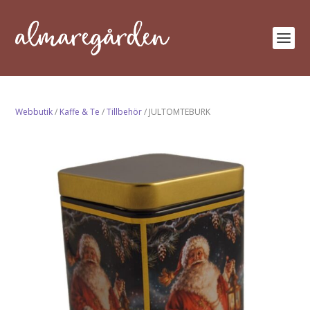
Webbutik
/
Kaffe & Te
/
Tillbehör
/ JULTOMTEBURK