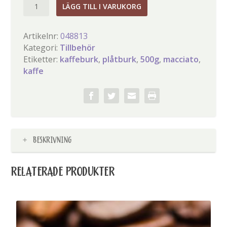
MACCIATO
LÄGG TILL I VARUKORG
KAFFEBURK
500G
Artikelnr:
048813
mängd
Kategori:
Tillbehör
Etiketter:
kaffeburk
,
plåtburk
,
500g
,
macciato
,
kaffe
BESKRIVNING
RELATERADE PRODUKTER