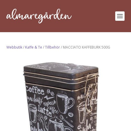
Webbutik
/
Kaffe & Te
/
Tillbehör
/ MACCIATO KAFFEBURK 500G