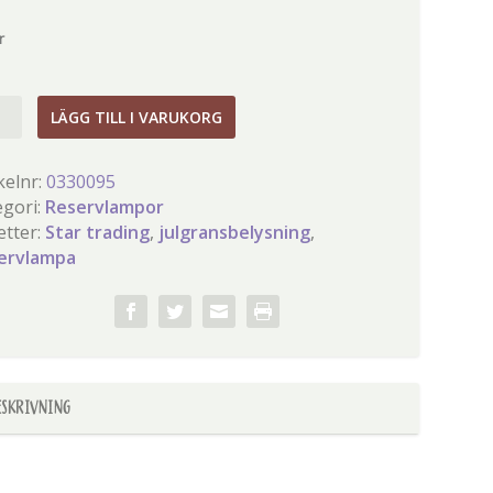
r
rvlampa
LÄGG TILL I VARUKORG
kelnr:
0330095
egori:
Reservlampor
gd
etter:
Star trading
,
julgransbelysning
,
ervlampa
ESKRIVNING