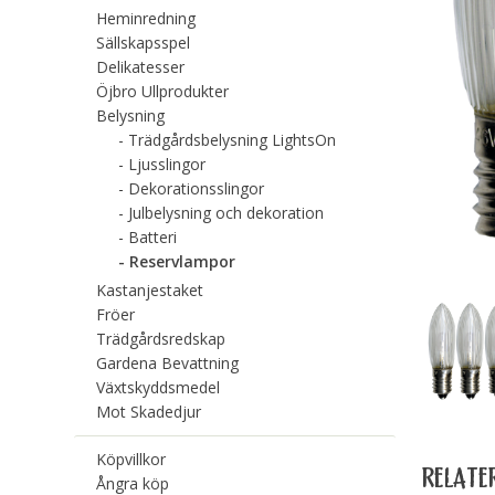
Heminredning
Sällskapsspel
Delikatesser
Öjbro Ullprodukter
Belysning
Trädgårdsbelysning LightsOn
Ljusslingor
Dekorationsslingor
Julbelysning och dekoration
Batteri
Reservlampor
Kastanjestaket
Fröer
Trädgårdsredskap
Gardena Bevattning
Växtskyddsmedel
Mot Skadedjur
Köpvillkor
RELATE
Ångra köp