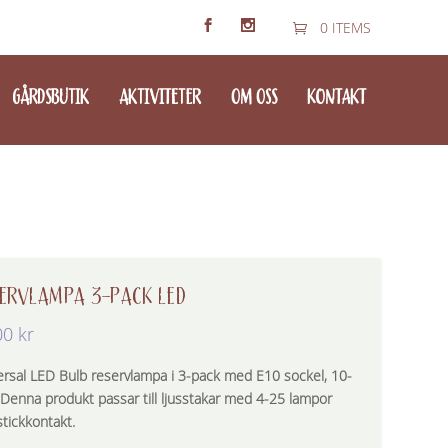
0 ITEMS
GÅRDSBUTIK
AKTIVITETER
OM OSS
KONTAKT
ERVLAMPA 3-PACK LED
00
kr
ersal LED Bulb reservlampa i 3-pack med E10 sockel, 10-
 Denna produkt passar till ljusstakar med 4-25 lampor
stickkontakt.