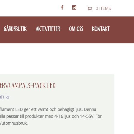
0 ITEMS
GÅRDSBUTIK
AKTIVITETER
OM OSS
KONTAKT
ERVLAMPA 3-PACK LED
00
kr
filament LED ger ett varmt och behagligt ljus. Denna
älla passar till produkter med 4-16 ljus och 14-55V. För
/utomhusbruk.