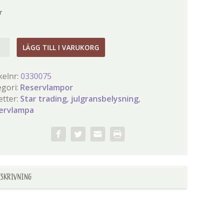
r
rvlampa
LÄGG TILL I VARUKORG
kelnr:
0330075
egori:
Reservlampor
gd
etter:
Star trading
,
julgransbelysning
,
ervlampa
ESKRIVNING