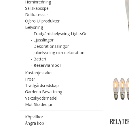
Heminredning
Sällskapsspel
Delikatesser
Öjbro Ullprodukter
Belysning
Trädgårdsbelysning LightsOn
Ljusslingor
Dekorationsslingor
Julbelysning och dekoration
Batteri
Reservlampor
Kastanjestaket
Fröer
Trädgårdsredskap
Gardena Bevattning
Växtskyddsmedel
Mot Skadedjur
Köpvillkor
RELATE
Ångra köp