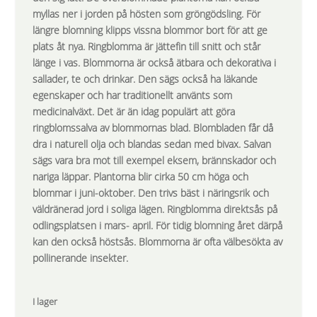
myllas ner i jorden på hösten som gröngödsling. För
längre blomning klipps vissna blommor bort för att ge
plats åt nya. Ringblomma är jättefin till snitt och står
länge i vas. Blommorna är också ätbara och dekorativa i
sallader, te och drinkar. Den sägs också ha läkande
egenskaper och har traditionellt använts som
medicinalväxt. Det är än idag populärt att göra
ringblomssalva av blommornas blad. Blombladen får då
dra i naturell olja och blandas sedan med bivax. Salvan
sägs vara bra mot till exempel eksem, brännskador och
nariga läppar. Plantorna blir cirka 50 cm höga och
blommar i juni-oktober. Den trivs bäst i näringsrik och
väldränerad jord i soliga lägen. Ringblomma direktsås på
odlingsplatsen i mars- april. För tidig blomning året därpå
kan den också höstsås. Blommorna är ofta välbesökta av
pollinerande insekter.
I lager