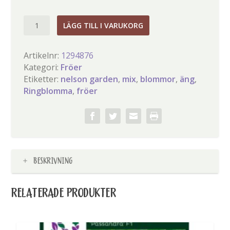
Ringblomma
LÄGG TILL I VARUKORG
mängd
Artikelnr:
1294876
Kategori:
Fröer
Etiketter:
nelson garden
,
mix
,
blommor
,
äng
,
Ringblomma
,
fröer
BESKRIVNING
RELATERADE PRODUKTER