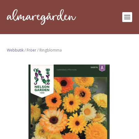
Webbutik
/
Fröer
/ Ringblomma