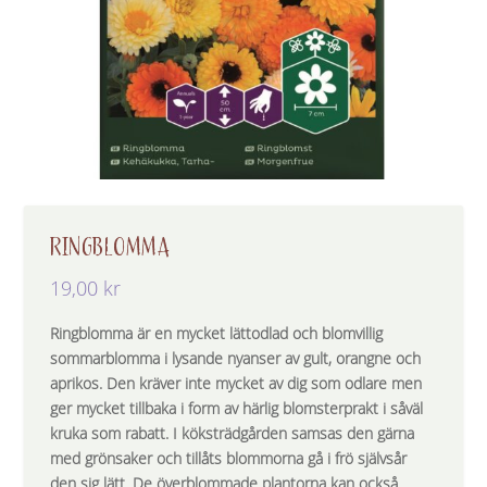
RINGBLOMMA
19,00
kr
Ringblomma är en mycket lättodlad och blomvillig
sommarblomma i lysande nyanser av gult, orangne och
aprikos. Den kräver inte mycket av dig som odlare men
ger mycket tillbaka i form av härlig blomsterprakt i såväl
kruka som rabatt. I köksträdgården samsas den gärna
med grönsaker och tillåts blommorna gå i frö självsår
den sig lätt. De överblommade plantorna kan också