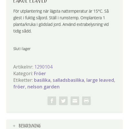
LARGE LEAVED
För utplantering när lägsta nattemperatur är 15°C. Så
glest i fuktig såjord. Ställ i rumstemp. Omplantera 1
planta/kruka i gödslad jord. Använd extrabelysning vid
tidig sådd.
Slut i lager
Artikelnr:
1290104
Kategori:
Fröer
Etiketter:
basilika
,
salladsbasilika
,
large leaved
,
fröer
,
nelson garden
BESKRIVNING