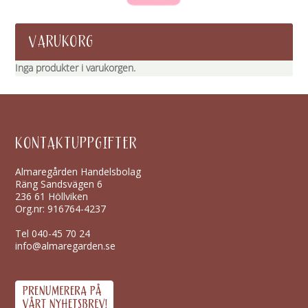
VARUKORG
Inga produkter i varukorgen.
KONTAKTUPPGIFTER
Almaregården Handelsbolag
Räng Sandsvägen 6
236 61 Höllviken
Org.nr: 916764-4237
Tel
040-45 70 24
info@almaregarden.se