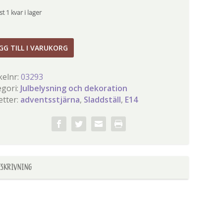
t 1 kvar i lager
ställ
GG TILL I VARUKORG
gd
kelnr:
03293
egori:
Julbelysning och dekoration
etter:
adventsstjärna
,
Sladdställ
,
E14
ESKRIVNING