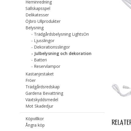
Heminredning
Sällskapsspel
Delikatesser
Öjbro Ullprodukter
Belysning
Trädgårdsbelysning LightsOn
Ljusslingor
Dekorationsslingor
Julbelysning och dekoration
Batteri
Reservlampor
Kastanjestaket
Fröer
Trädgårdsredskap
Gardena Bevattning
Växtskyddsmedel
Mot Skadedjur
Köpvillkor
RELATE
Ångra köp