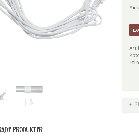
Endas
Sladd
LÄ
E14
män
Arti
Kat
Etik
B
RADE PRODUKTER