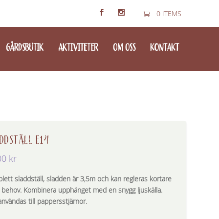
0 ITEMS
GÅRDSBUTIK
AKTIVITETER
OM OSS
KONTAKT
DDSTÄLL E14
00
kr
lett sladdställ, sladden är 3,5m och kan regleras kortare
r behov. Kombinera upphänget med en snygg ljuskälla.
nvändas till pappersstjärnor.