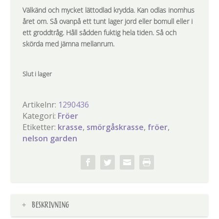
Välkänd och mycket lättodlad krydda. Kan odlas inomhus
året om. Så ovanpå ett tunt lager jord eller bomull eller i
ett groddtråg. Håll sådden fuktig hela tiden. Så och
skörda med jämna mellanrum.
Slut i lager
Artikelnr:
1290436
Kategori:
Fröer
Etiketter:
krasse
,
smörgåskrasse
,
fröer
,
nelson garden
BESKRIVNING