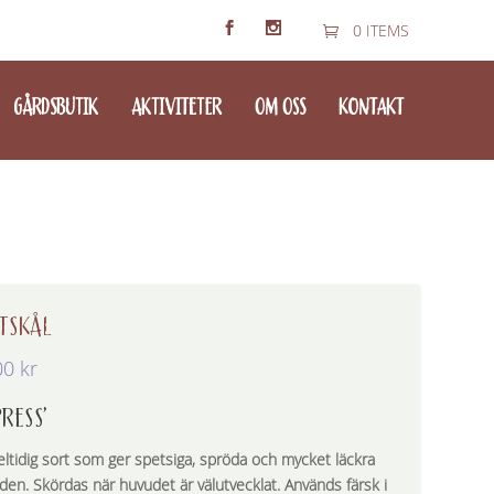
0 ITEMS
GÅRDSBUTIK
AKTIVITETER
OM OSS
KONTAKT
TSKÅL
00
kr
PRESS’
ltidig sort som ger spetsiga, spröda och mycket läckra
den. Skördas när huvudet är välutvecklat. Används färsk i