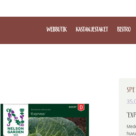
WEBBUTIK
KASTANJESTAKET
BISTRO
SPE
35,
’EX
Mede
huvu