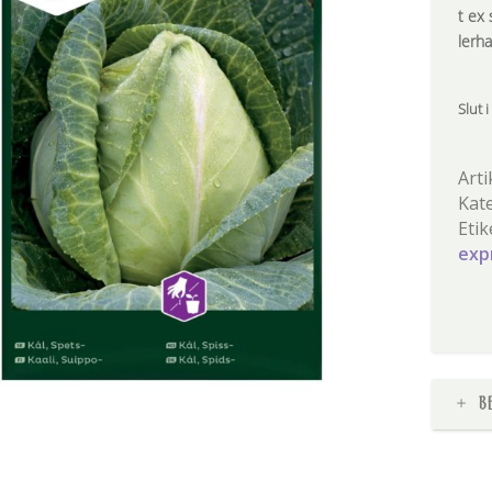
t ex 
lerha
Slut i
Arti
Kat
Etik
exp
B