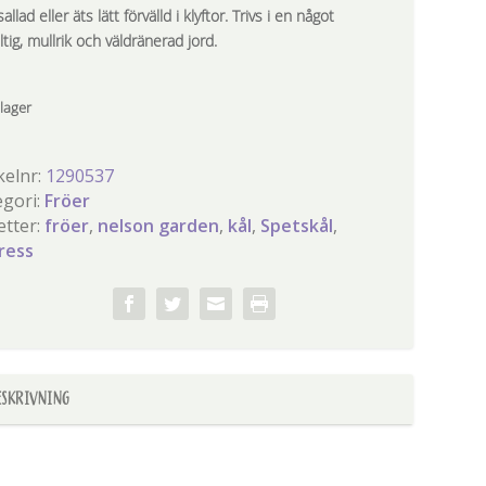
sallad eller äts lätt förvälld i klyftor. Trivs i en något
ltig, mullrik och väldränerad jord.
 lager
kelnr:
1290537
egori:
Fröer
etter:
fröer
,
nelson garden
,
kål
,
Spetskål
,
ress
ESKRIVNING