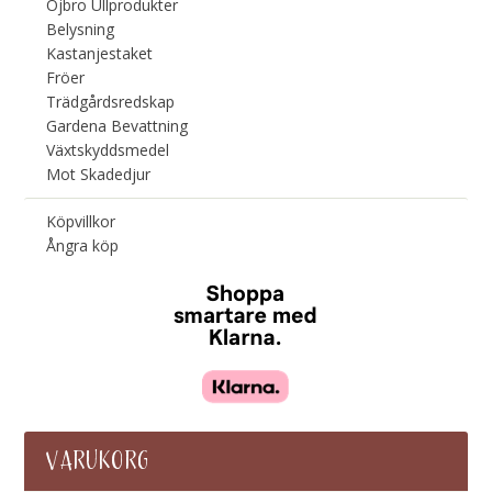
Öjbro Ullprodukter
Belysning
Kastanjestaket
Fröer
Trädgårdsredskap
Gardena Bevattning
Växtskyddsmedel
Mot Skadedjur
Köpvillkor
Ångra köp
VARUKORG