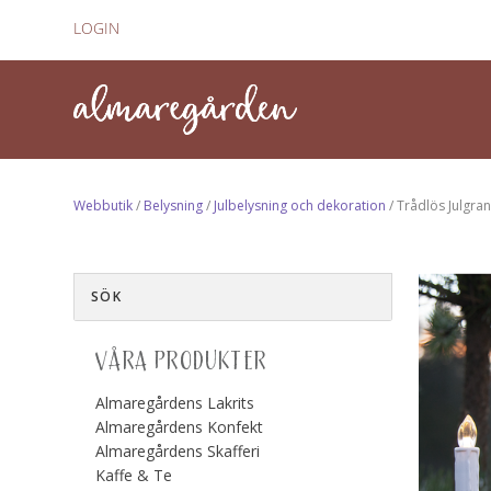
LOGIN
Webbutik
/
Belysning
/
Julbelysning och dekoration
/ Trådlös Julgra
VÅRA PRODUKTER
Almaregårdens Lakrits
Almaregårdens Konfekt
Almaregårdens Skafferi
Kaffe & Te