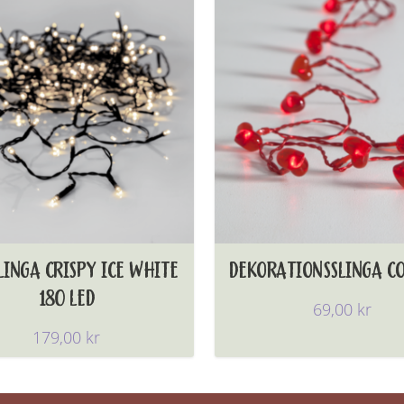
LINGA CRISPY ICE WHITE
DEKORATIONSSLINGA C
180 LED
69,00
kr
179,00
kr