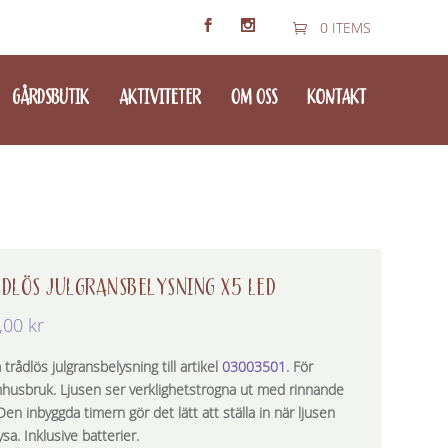
0 ITEMS
GÅRDSBUTIK
AKTIVITETER
OM OSS
KONTAKT
DLÖS JULGRANSBELYSNING X5 LED
,00
kr
 trådlös julgransbelysning till artikel
03003501.
För
husbruk. Ljusen ser verklighetstrogna ut med rinnande
Den inbyggda timern gör det lätt att ställa in när ljusen
ysa. Inklusive batterier.