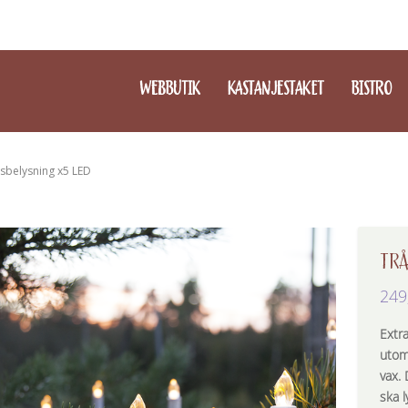
WEBBUTIK
KASTANJESTAKET
BISTRO
nsbelysning x5 LED
TRÅ
249
Extra
utom
vax. 
ska l