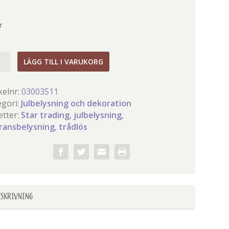
r
lös
LÄGG TILL I VARUKORG
ransbelysning
kelnr:
03003511
egori:
Julbelysning och dekoration
gd
etter:
Star trading
,
julbelysning
,
gransbelysning
,
trådlös
ESKRIVNING