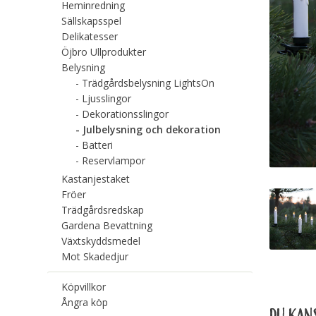
Heminredning
Sällskapsspel
Delikatesser
Öjbro Ullprodukter
Belysning
Trädgårdsbelysning LightsOn
Ljusslingor
Dekorationsslingor
Julbelysning och dekoration
Batteri
Reservlampor
Kastanjestaket
Fröer
Trädgårdsredskap
Gardena Bevattning
Växtskyddsmedel
Mot Skadedjur
Köpvillkor
Ångra köp
DU KANS