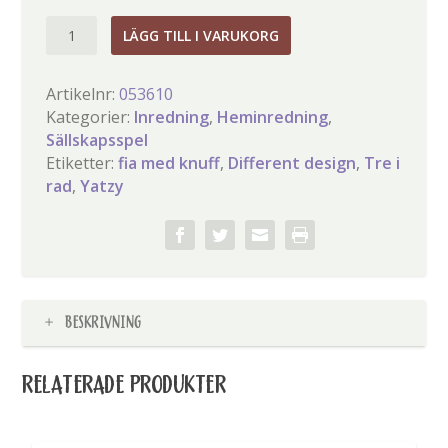
Tre
LÄGG TILL I VARUKORG
spel
i
Artikelnr:
053610
papplåda
Kategorier:
Inredning
,
Heminredning
,
mängd
Sällskapsspel
Etiketter:
fia med knuff
,
Different design
,
Tre i
rad
,
Yatzy
BESKRIVNING
RELATERADE PRODUKTER