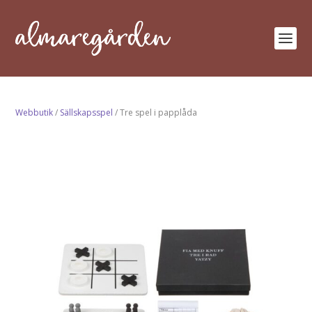
Webbutik
/
Sällskapsspel
/ Tre spel i papplåda