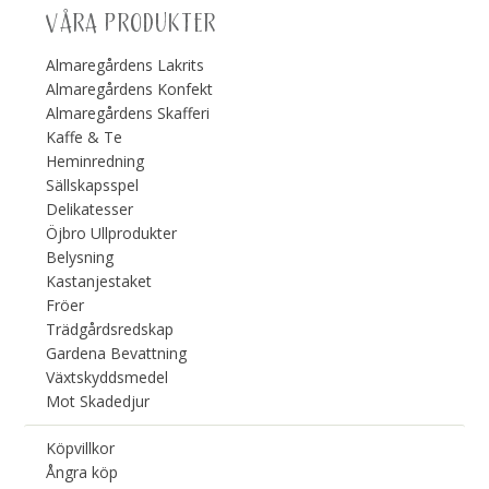
VÅRA PRODUKTER
Almaregårdens Lakrits
Almaregårdens Konfekt
Almaregårdens Skafferi
Kaffe & Te
Heminredning
Sällskapsspel
Delikatesser
Öjbro Ullprodukter
Belysning
Kastanjestaket
Fröer
Trädgårdsredskap
Gardena Bevattning
Växtskyddsmedel
Mot Skadedjur
Köpvillkor
Ångra köp