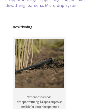
Bevattning
,
Gardena
,
Micro-drip-system
3/16"
(15
m)
mängd
Beskrivning
Vattenbesparande
droppbevattning. Droppslangen är
idealisk för vattenbesparande