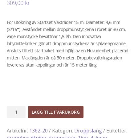
309,00
kr
För utökning av Startset Växtrader 15 m. Diameter: 4,6 mm
(3/16″). Avståndet mellan droppmunstyckena i röret är 30 cm,
varje munstycke bevattnar 1,5 l/h. Den innovativa
labyrinttekniken gör att droppmunstyckena är självrengörande.
Ansluts till ett startpaket med hjälp av en Huvudenhet placerad i
mitten. Maxlängden är då 30 meter. Droppbevattningsraden
levereras utan kopplingar och är 15 meter lång.
Micro-
LÄGG TILL I VARUKORG
Drip
Droppslang
Artikelnr:
1362-20
Kategori:
Droppslang
Etiketter:
4,6
droppbevattning
,
droppslang
,
15m
,
4
,
6mm
,
mm,